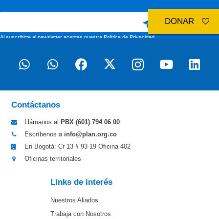
DONAR
Al suscribirte al newsletter aceptas nuestra
Política de Privacidad
Contáctanos
Llámanos al
PBX (601)
794 06 00
Escríbenos a
info@plan.org.co
En Bogotá: Cr 13 # 93-19 Oficina 402
Oficinas territoriales
Links de interés
Nuestros Aliados
Trabaja con Nosotros