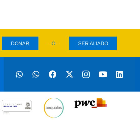
DONAR
- O -
SER ALIADO