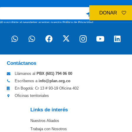
DONAR
Al suscribirte al newsletter aceptas nuestra
Política de Privacidad
Contáctanos
Llámanos al
PBX (601)
794 06 00
Escríbenos a
info@plan.org.co
En Bogotá: Cr 13 # 93-19 Oficina 402
Oficinas territoriales
Links de interés
Nuestros Aliados
Trabaja con Nosotros