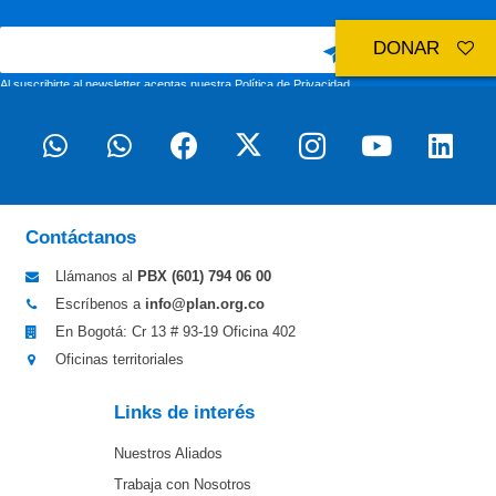
DONAR
Al suscribirte al newsletter aceptas nuestra
Política de Privacidad
Contáctanos
Llámanos al
PBX (601)
794 06 00
Escríbenos a
info@plan.org.co
En Bogotá: Cr 13 # 93-19 Oficina 402
Oficinas territoriales
Links de interés
Nuestros Aliados
Trabaja con Nosotros