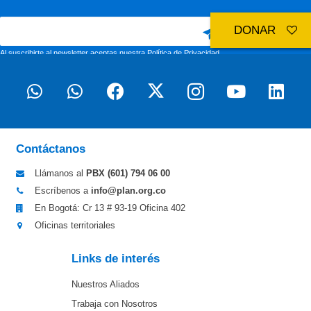
DONAR
Al suscribirte al newsletter aceptas nuestra
Política de Privacidad
Contáctanos
Llámanos al
PBX (601)
794 06 00
Escríbenos a
info@plan.org.co
En Bogotá: Cr 13 # 93-19 Oficina 402
Oficinas territoriales
Links de interés
Nuestros Aliados
Trabaja con Nosotros