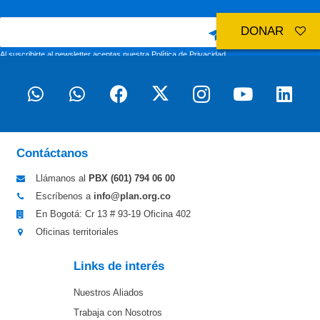
DONAR
Al suscribirte al newsletter aceptas nuestra
Política de Privacidad
Contáctanos
Llámanos al
PBX (601)
794 06 00
Escríbenos a
info@plan.org.co
En Bogotá: Cr 13 # 93-19 Oficina 402
Oficinas territoriales
Links de interés
Nuestros Aliados
Trabaja con Nosotros