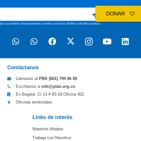
DONAR
Al suscribirte al newsletter aceptas nuestra
Política de Privacidad
Contáctanos
Llámanos al
PBX (601)
794 06 00
Escríbenos a
info@plan.org.co
En Bogotá: Cr 13 # 93-19 Oficina 402
Oficinas territoriales
Links de interés
Nuestros Aliados
Trabaja con Nosotros