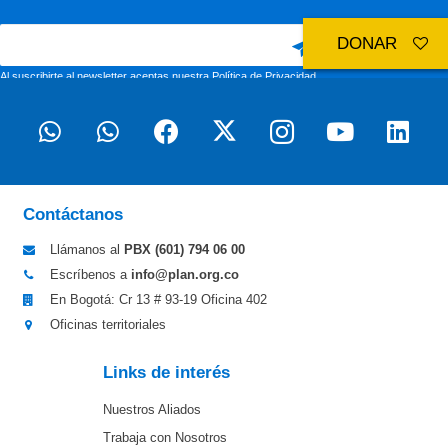
DONAR
Al suscribirte al newsletter aceptas nuestra
Política de Privacidad
Contáctanos
Llámanos al
PBX (601)
794 06 00
Escríbenos a
info@plan.org.co
En Bogotá: Cr 13 # 93-19 Oficina 402
Oficinas territoriales
Links de interés
Nuestros Aliados
Trabaja con Nosotros