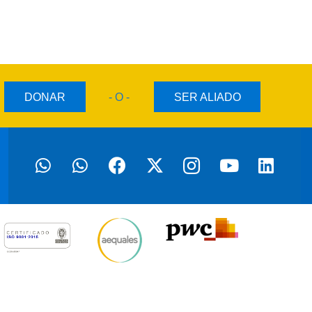
DONAR
- O -
SER ALIADO