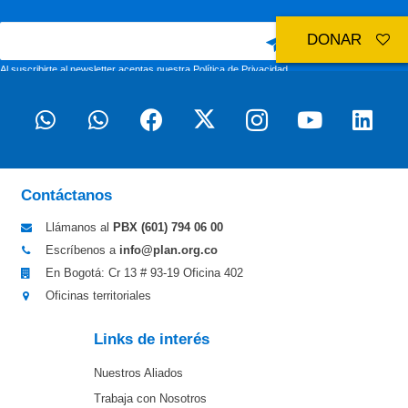
DONAR
Al suscribirte al newsletter aceptas nuestra
Política de Privacidad
Contáctanos
Llámanos al
PBX (601)
794 06 00
Escríbenos a
info@plan.org.co
En Bogotá: Cr 13 # 93-19 Oficina 402
Oficinas territoriales
Links de interés
Nuestros Aliados
Trabaja con Nosotros