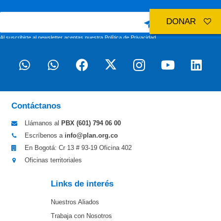
DONAR
Al suscribirte al newsletter aceptas nuestra
Política de Privacidad
Contáctanos
Llámanos al
PBX (601)
794 06 00
Escríbenos a
info@plan.org.co
En Bogotá: Cr 13 # 93-19 Oficina 402
Oficinas territoriales
Links de interés
Nuestros Aliados
Trabaja con Nosotros