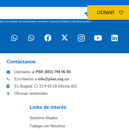
DONAR
Al suscribirte al newsletter aceptas nuestra
Política de Privacidad
Contáctanos
Llámanos al
PBX (601)
794 06 00
Escríbenos a
info@plan.org.co
En Bogotá: Cr 13 # 93-19 Oficina 402
Oficinas territoriales
Links de interés
Nuestros Aliados
Trabaja con Nosotros