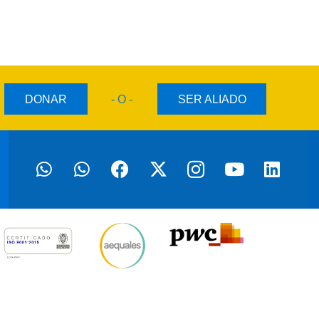
DONAR
- O -
SER ALIADO