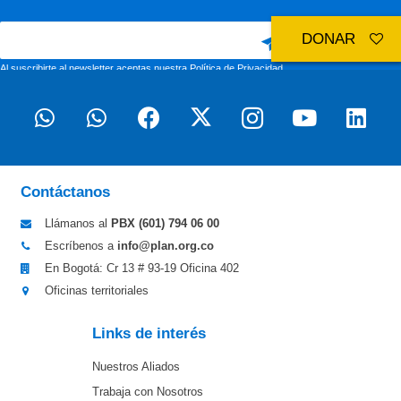
DONAR
Al suscribirte al newsletter aceptas nuestra
Política de Privacidad
Contáctanos
Llámanos al
PBX (601)
794 06 00
Escríbenos a
info@plan.org.co
En Bogotá: Cr 13 # 93-19 Oficina 402
Oficinas territoriales
Links de interés
Nuestros Aliados
Trabaja con Nosotros