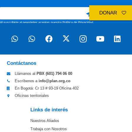
DONAR
Al suscribirte al newsletter aceptas nuestra
Política de Privacidad
Contáctanos
Llámanos al
PBX (601)
794 06 00
Escríbenos a
info@plan.org.co
En Bogotá: Cr 13 # 93-19 Oficina 402
Oficinas territoriales
Links de interés
Nuestros Aliados
Trabaja con Nosotros