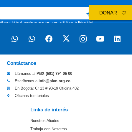
DONAR
Al suscribirte al newsletter aceptas nuestra
Política de Privacidad
Contáctanos
Llámanos al
PBX (601)
794 06 00
Escríbenos a
info@plan.org.co
En Bogotá: Cr 13 # 93-19 Oficina 402
Oficinas territoriales
Links de interés
Nuestros Aliados
Trabaja con Nosotros