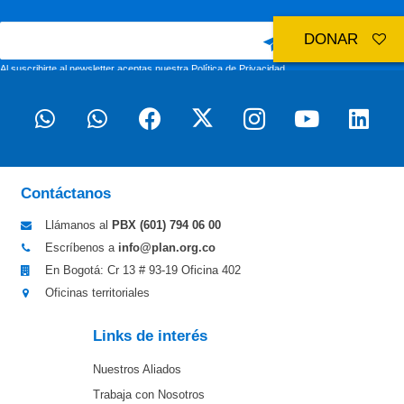
DONAR
Al suscribirte al newsletter aceptas nuestra
Política de Privacidad
Contáctanos
Llámanos al
PBX (601)
794 06 00
Escríbenos a
info@plan.org.co
En Bogotá: Cr 13 # 93-19 Oficina 402
Oficinas territoriales
Links de interés
Nuestros Aliados
Trabaja con Nosotros