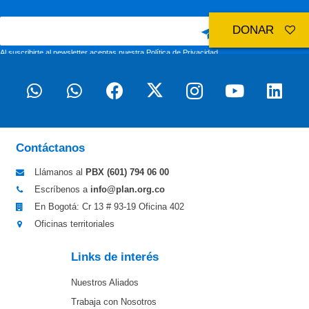
DONAR
Al suscribirte al newsletter aceptas nuestra
Política de Privacidad
Contáctanos
Llámanos al
PBX (601)
794 06 00
Escríbenos a
info@plan.org.co
En Bogotá: Cr 13 # 93-19 Oficina 402
Oficinas territoriales
Links de interés
Nuestros Aliados
Trabaja con Nosotros