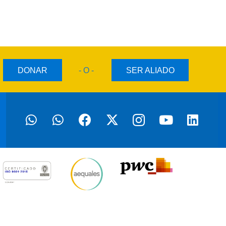
DONAR
- O -
SER ALIADO