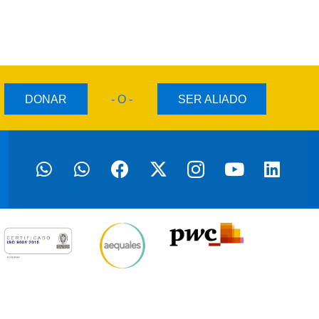
DONAR
- O -
SER ALIADO