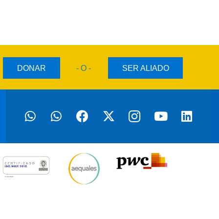
DONAR
- O -
SER ALIADO