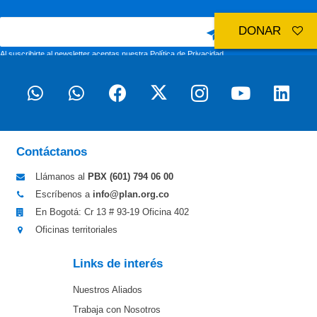
DONAR
Al suscribirte al newsletter aceptas nuestra
Política de Privacidad
Contáctanos
Llámanos al
PBX (601)
794 06 00
Escríbenos a
info@plan.org.co
En Bogotá: Cr 13 # 93-19 Oficina 402
Oficinas territoriales
Links de interés
Nuestros Aliados
Trabaja con Nosotros