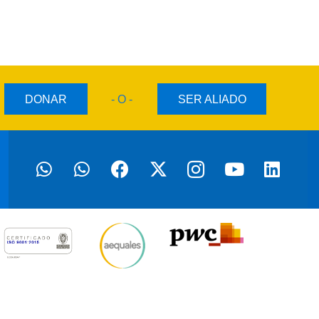
DONAR
- O -
SER ALIADO