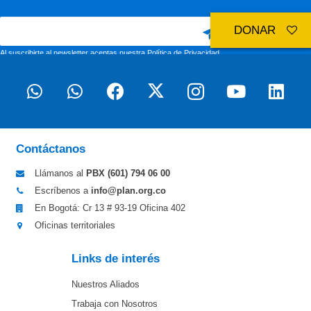
DONAR
Al suscribirte al newsletter aceptas nuestra
Política de Privacidad
Contáctanos
Llámanos al
PBX (601)
794 06 00
Escríbenos a
info@plan.org.co
En Bogotá: Cr 13 # 93-19 Oficina 402
Oficinas territoriales
Links de interés
Nuestros Aliados
Trabaja con Nosotros