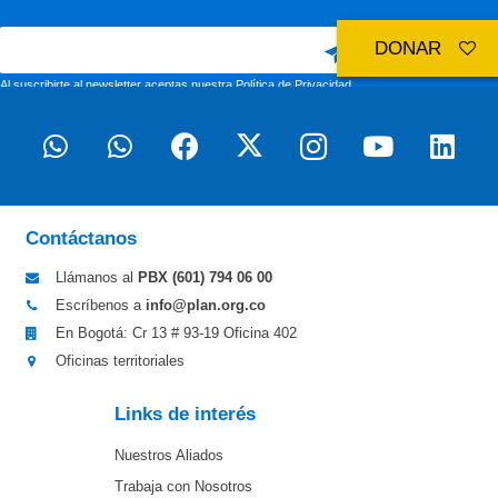
DONAR
Al suscribirte al newsletter aceptas nuestra
Política de Privacidad
Contáctanos
Llámanos al
PBX (601)
794 06 00
Escríbenos a
info@plan.org.co
En Bogotá: Cr 13 # 93-19 Oficina 402
Oficinas territoriales
Links de interés
Nuestros Aliados
Trabaja con Nosotros