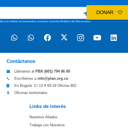
DONAR
Al suscribirte al newsletter aceptas nuestra
Política de Privacidad
Contáctanos
Llámanos al
PBX (601)
794 06 00
Escríbenos a
info@plan.org.co
En Bogotá: Cr 13 # 93-19 Oficina 402
Oficinas territoriales
Links de interés
Nuestros Aliados
Trabaja con Nosotros