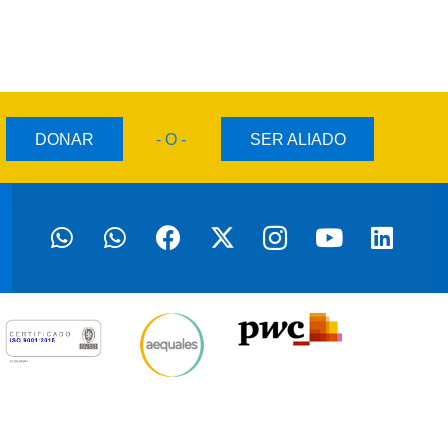
DONAR
- O -
SER ALIADO