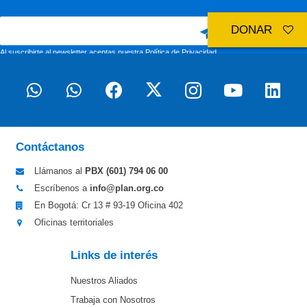
DONAR
Al suscribirte al newsletter aceptas nuestra
Política de Privacidad
Contáctanos
Llámanos al
PBX (601)
794 06 00
Escríbenos a
info@plan.org.co
En Bogotá: Cr 13 # 93-19 Oficina 402
Oficinas territoriales
Links de interés
Nuestros Aliados
Trabaja con Nosotros