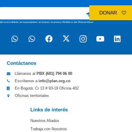
DONAR
Al suscribirte al newsletter aceptas nuestra
Política de Privacidad
Contáctanos
Llámanos al
PBX (601)
794 06 00
Escríbenos a
info@plan.org.co
En Bogotá: Cr 13 # 93-19 Oficina 402
Oficinas territoriales
Links de interés
Nuestros Aliados
Trabaja con Nosotros