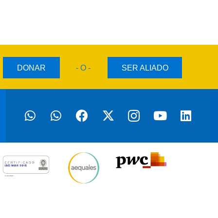
DONAR
- O -
SER ALIADO