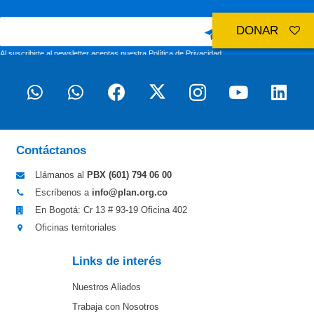
DONAR
Al suscribirte al newsletter aceptas nuestra
Política de Privacidad
Contáctanos
Llámanos al
PBX (601)
794 06 00
Escríbenos a
info@plan.org.co
En Bogotá: Cr 13 # 93-19 Oficina 402
Oficinas territoriales
Links de interés
Nuestros Aliados
Trabaja con Nosotros