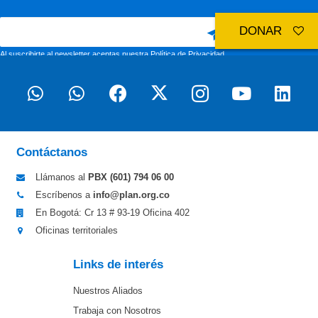
DONAR
Al suscribirte al newsletter aceptas nuestra
Política de Privacidad
Contáctanos
Llámanos al
PBX (601)
794 06 00
Escríbenos a
info@plan.org.co
En Bogotá: Cr 13 # 93-19 Oficina 402
Oficinas territoriales
Links de interés
Nuestros Aliados
Trabaja con Nosotros